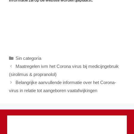
informatie zal op de website worden geplaatst.
Categories
Sin categoría
Maatregelen ivm het Corona virus bij medicijngebruik
(sirolimus & propranolol)
Belangrijke aanvullende informatie over het Corona-
virus in relatie tot aangeboren vaatafwijkingen