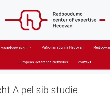
 мальформация
Рабочая группа Hecovan
Информац
European Reference Networks
контакт
t Alpelisib studie