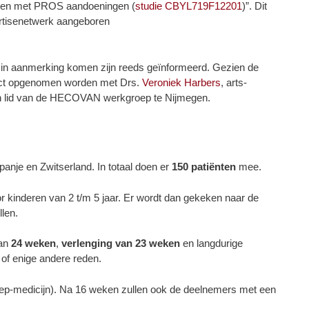
iënten met PROS aandoeningen (
studie CBYL719F12201
)”. Dit
rtisenetwerk aangeboren
n in aanmerking komen zijn reeds geïnformeerd. Gezien de
tact opgenomen worden met Drs.
Veroniek Harbers
, arts-
den lid van de HECOVAN werkgroep te Nijmegen.
panje en Zwitserland. In totaal doen er
150 patiënten
mee.
r kinderen van 2 t/m 5 jaar. Er wordt dan gekeken naar de
len.
van
24 weken
,
verlenging van 23 weken
en langdurige
of enige andere reden.
ep-medicijn). Na 16 weken zullen ook de deelnemers met een