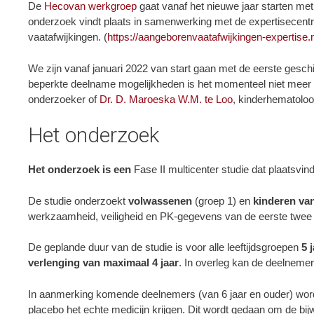
De
Hecovan werkgroep
gaat vanaf het nieuwe jaar starten me
onderzoek vindt plaats in samenwerking met de expertisec
vaatafwijkingen. (
https://aangeborenvaatafwijkingen-expertise.
We zijn vanaf januari 2022 van start gaan met de eerste ges
beperkte deelname mogelijkheden is het momenteel niet meer
onderzoeker of
Dr. D. Maroeska W.M. te Loo
, kinderhematolo
Het onderzoek
Het onderzoek is een
Fase II multicenter studie dat plaatsvi
De studie onderzoekt
volwassenen
(groep 1) en
kinderen van
werkzaamheid, veiligheid en PK-gegevens van de eerste twee l
De geplande duur van de studie is voor alle leeftijdsgroepen
5 
verlenging van maximaal 4 jaar
. In overleg kan de deelneme
In aanmerking komende deelnemers (van 6 jaar en ouder) worde
placebo het echte medicijn krijgen. Dit wordt gedaan om de bi