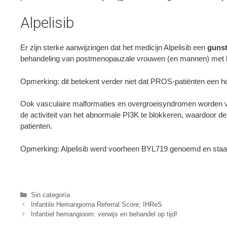
Alpelisib
Er zijn sterke aanwijzingen dat het medicijn Alpelisib een
gunst
behandeling van postmenopauzale vrouwen (en mannen) met bo
Opmerking: dit betekent verder niet dat PROS-patiënten een ho
Ook vasculaire malformaties en overgroeisyndromen worden va
de activiteit van het abnormale PI3K te blokkeren, waardoor d
patienten.
Opmerking: Alpelisib werd voorheen BYL719 genoemd en staat
Categories
Sin categoría
Infantile Hemangioma Referral Score; IHReS
Infantiel hemangioom: verwijs en behandel op tijd!