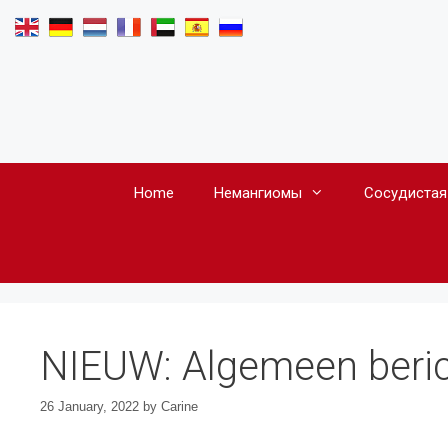
Skip
to
content
Home
Hемангиомы
Сосудистая
NIEUW: Algemeen berich
26 January, 2022
by
Carine