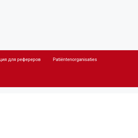
ия для рефереров
Patiëntenorganisaties