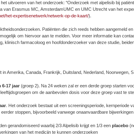
t het uitvoeren van het onderzoek: “Onderzoek met alpelisib bij pat
entra van Erasmus MC, AmsterdamUMC en UMC Utrecht van het expe
net/het-expertisenetwerk/netwerk-op-de-kaart/
).
chiktheidsonderzoeken. Patiënten die zich reeds hebben aangemeld e
 mogelijk om hiervoor aan te melden. Voor meer informatie kan con
og, klinisch farmacoloog en hoofdonderzoeker van deze studie, bei
ndt in Amerika, Canada, Frankrijk, Duitsland, Nederland, Noorwegen, S
 6-17 jaar
(groep 2). Na 24 weken zal er een derde groep starten voo
eeftijdsgroepen om de aanbevolen dosis voor deze groep vast te stel
jaar
. Het onderzoek bestaat uit een screeningsperiode, kernperiode 
r eerder stoppen, bijvoorbeeld vanwege onaanvaardbare bijwerkingen 
n gerandomiseerd waarbij 2/3 Alpelisib krijgt en 1/3 een
placebo
(n
jwerkingen van het medicijn te kunnen onderzoeken