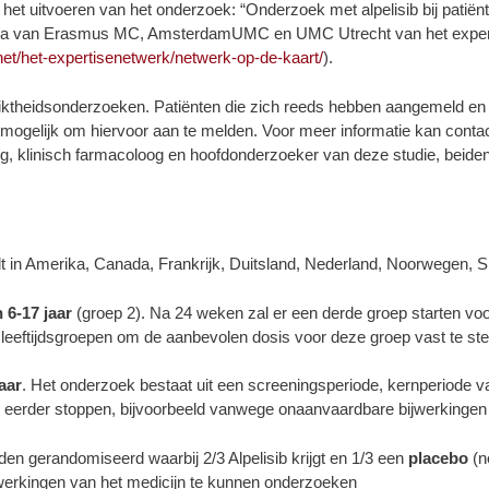
t het uitvoeren van het onderzoek: “Onderzoek met alpelisib bij pat
entra van Erasmus MC, AmsterdamUMC en UMC Utrecht van het expe
net/het-expertisenetwerk/netwerk-op-de-kaart/
).
chiktheidsonderzoeken. Patiënten die zich reeds hebben aangemeld e
 mogelijk om hiervoor aan te melden. Voor meer informatie kan con
og, klinisch farmacoloog en hoofdonderzoeker van deze studie, bei
ndt in Amerika, Canada, Frankrijk, Duitsland, Nederland, Noorwegen, S
 6-17 jaar
(groep 2). Na 24 weken zal er een derde groep starten voo
eeftijdsgroepen om de aanbevolen dosis voor deze groep vast te stel
jaar
. Het onderzoek bestaat uit een screeningsperiode, kernperiode 
r eerder stoppen, bijvoorbeeld vanwege onaanvaardbare bijwerkingen 
n gerandomiseerd waarbij 2/3 Alpelisib krijgt en 1/3 een
placebo
(n
jwerkingen van het medicijn te kunnen onderzoeken