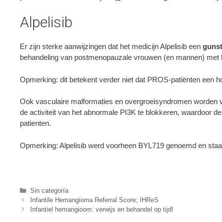
Alpelisib
Er zijn sterke aanwijzingen dat het medicijn Alpelisib een
gunst
behandeling van postmenopauzale vrouwen (en mannen) met bo
Opmerking: dit betekent verder niet dat PROS-patiënten een ho
Ook vasculaire malformaties en overgroeisyndromen worden va
de activiteit van het abnormale PI3K te blokkeren, waardoor d
patienten.
Opmerking: Alpelisib werd voorheen BYL719 genoemd en staat
Categories
Sin categoría
Infantile Hemangioma Referral Score; IHReS
Infantiel hemangioom: verwijs en behandel op tijd!