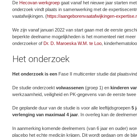
De
Hecovan werkgroep
gaat vanaf het nieuwe jaar starten me
onderzoek vindt plaats in samenwerking met de expertisec
vaatafwijkingen. (
https://aangeborenvaatafwijkingen-expertise.
We zijn vanaf januari 2022 van start gaan met de eerste ges
beperkte deelname mogelijkheden is het momenteel niet meer
onderzoeker of
Dr. D. Maroeska W.M. te Loo
, kinderhematolo
Het onderzoek
Het onderzoek is een
Fase II multicenter studie dat plaatsvi
De studie onderzoekt
volwassenen
(groep 1) en
kinderen van
werkzaamheid, veiligheid en PK-gegevens van de eerste twee l
De geplande duur van de studie is voor alle leeftijdsgroepen
5 
verlenging van maximaal 4 jaar
. In overleg kan de deelneme
In aanmerking komende deelnemers (van 6 jaar en ouder) worde
placebo het echte medicijn krijgen. Dit wordt gedaan om de bi