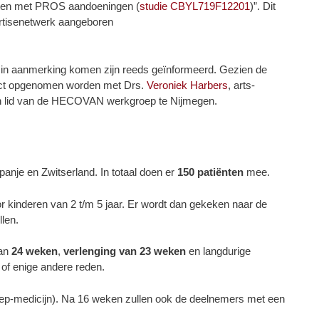
iënten met PROS aandoeningen (
studie CBYL719F12201
)”. Dit
rtisenetwerk aangeboren
n in aanmerking komen zijn reeds geïnformeerd. Gezien de
tact opgenomen worden met Drs.
Veroniek Harbers
, arts-
den lid van de HECOVAN werkgroep te Nijmegen.
panje en Zwitserland. In totaal doen er
150 patiënten
mee.
r kinderen van 2 t/m 5 jaar. Er wordt dan gekeken naar de
len.
van
24 weken
,
verlenging van 23 weken
en langdurige
of enige andere reden.
ep-medicijn). Na 16 weken zullen ook de deelnemers met een