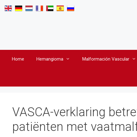
Skip
to
content
Home
Hemangioma
Malformación Vascular
VASCA-verklaring betr
patiënten met vaatmal