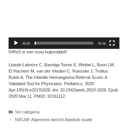
00:00
05:36
IHReS is een mooi hulpmiddel!!
Léauté-Labrèze C, Baselga Torres E, Weibel L, Boon LM,
El Hachem M, van der Vleuten C, Roessler J, Troilius
Rubin A. The Infantile Hemangioma Referral Score: A
Validated Tool for Physicians. Pediatrics. 2020
Apr;145(4):e20191628. doi: 10.1542/peds.2019-1628. Epub
2020 Mar 11. PMID: 32161112.
Categories
Sin categoría
NIEUW: Algemeen bericht Alpelisib studie