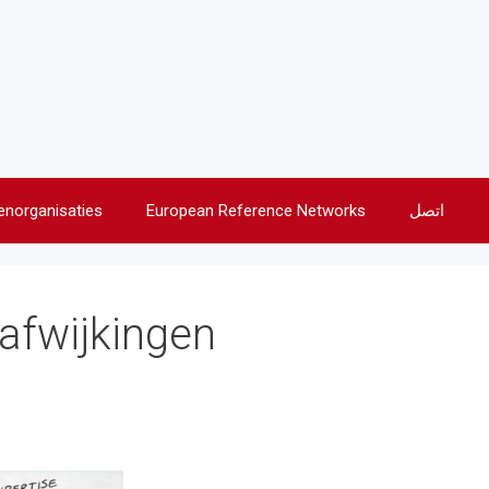
اتصل
European Reference Networks
enorganisaties
fwijkingen