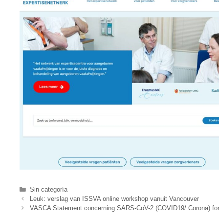
Categories
Sin categoría
Leuk: verslag van ISSVA online workshop vanuit Vancouver
VASCA Statement concerning SARS-CoV-2 (COVID19/ Corona) for p