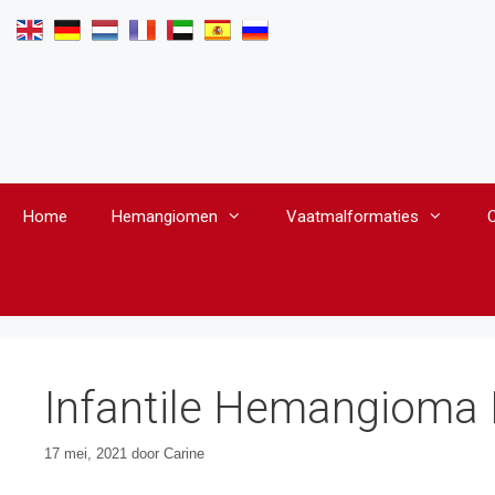
Ga
naar
de
inhoud
Home
Hemangiomen
Vaatmalformaties
Infantile Hemangioma 
17 mei, 2021
door
Carine