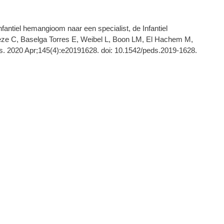
nfantiel hemangioom naar een specialist, de Infantiel
rèze C, Baselga Torres E, Weibel L, Boon LM, El Hachem M,
ics. 2020 Apr;145(4):e20191628. doi: 10.1542/peds.2019-1628.